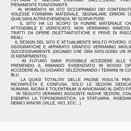
TUTTAVIA E' ANCORA LONTANO DALL'ESSERE FINI
PIENAMENTE FUNZIONANTE.
AL MOMENTO MI STO OCCUPPANDO DEI CONTENUTI:
VOLESSE FORNIRMI MATERIALE, SEGNALARE ERRORI 
QUALSIASI ALTRA EVENIENZA, MI SCRIVA PURE.
IL SITO HA LO SCOPO DI FONIRE MATERIALE CHI
ATTENDIBILE E VERIFICATO: NON VERRANNO IMMESSI
TRATTI DA OPERE DILETTANTISTICHE E PRIVE DI RISC
REALI.
IL DESIGN DEL SITO E' ATTUALMENTE MOLTO POVERO: 
GEOGRAFICHE E APPARATO GRAFICO VERRANNO MIGLI
SUCCESSIVAMENTE (DICIAMO CHE ORA SVOLGONO UN 
DI RIEMPIMENTO).
IN FUTURO SARA' POSSIBILE ACCEDERE ALLE F
PREMENDO IL RIMANDO EVIDENZIATO IN ROSSO OP
ACCEDERE AL GLOSSARIO SELEZIONANDO I TERMINI IN C
BLU.
LA QUASI TOTALITA' DELLE PAGINE RISULTA PER
INCOMPLETA E CONFUSA; SOLO LE SEZIONI DEDIC
NUMANA, RICINA E TOLENTINUM SI AVVICINANO AL DATO FI
IN SEGUITO VERANNO AGGIUNTE NUOVE SEZIONI, CO
ESEMPIO LA TOPONOMASTICA, LA STATUARIA, INSEDIA
DEMICI MINORI (VILLE, VICI, ECC...)