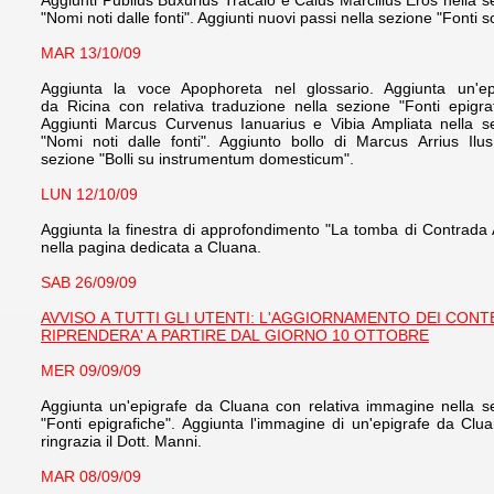
Aggiunti Publius Buxurius Tracalo e Caius Marcilius Eros nella s
"Nomi noti dalle fonti". Aggiunti nuovi passi nella sezione "Fonti sc
MAR 13/10/09
Aggiunta la voce Apophoreta nel glossario. Aggiunta un'ep
da Ricina con relativa traduzione nella sezione "Fonti epigraf
Aggiunti Marcus Curvenus Ianuarius e Vibia Ampliata nella s
"Nomi noti dalle fonti". Aggiunto bollo di Marcus Arrius Ilus
sezione "Bolli su instrumentum domesticum".
LUN 12/10/09
Aggiunta la finestra di approfondimento "La tomba di Contrada 
nella pagina dedicata a Cluana.
SAB 26/09/09
AVVISO A TUTTI GLI UTENTI: L'AGGIORNAMENTO DEI CONT
RIPRENDERA' A PARTIRE DAL GIORNO 10 OTTOBRE
MER 09/09/09
Aggiunta un'epigrafe da Cluana con relativa immagine nella s
"Fonti epigrafiche". Aggiunta l'immagine di un'epigrafe da Clua
ringrazia il Dott. Manni.
MAR 08/09/09