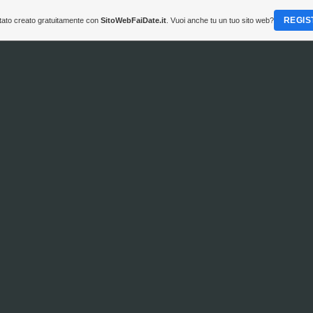
REGIS
tato creato gratuitamente con
SitoWebFaiDate.it
. Vuoi anche tu un tuo sito web?