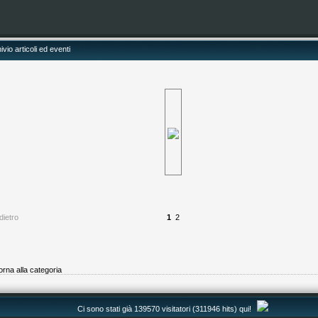
ivio articoli ed eventi
dietro
1
2
orna alla categoria
Ci sono stati già 139570 visitatori (311946 hits) qui!