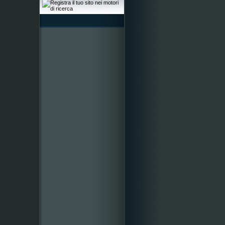
ricorsi per la revoca della
sentenza con la quale il
Consiglio di Stato ha
stabilito l'affidamento in via
definitiva dei Bronzi dorati al
Museo di Pergola
Gio 25/06/09 Ancona:
in
mostra fino al 28 Giugno presso
il Museo Archeologico di Ancona
parte dei 2500 reperti recuperati
dal Nucleo tutela patrimonio
culturale dei Carabinieri. I
reperti furono sequestrati presso
un'abitazione privata di
Serrapetrona
Mer 17/06/09 Porto
Sant'Elpidio:
verrà inaugurata
Sabato 20 Giugno presso la
Torre dell'Orologio la mostra
archeologica "Origini. Vita e
morte nell'Età del ferro". La
presentazione della mostra avrà
luogo alle ore 18,00 presso Villa
Murri; seguirà la visita alla
mostra
Mer 17/06/09 Fermo:
Domenica
21 Giugno l'Archeoclub di Fermo
organizza un percorso guidato a
Fermo e Falerone; per
informazioni 347 9926623
Mar 16/06/09 Ancona:
ogni
Venerdì dal 12 Giugno al 10
Luglio, presso il Museo