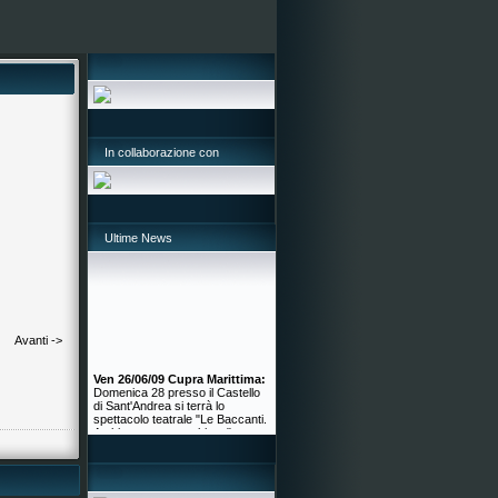
In collaborazione con
Ultime News
Avanti ->
Ven 26/06/09 Cupra Marittima:
Domenica 28 presso il Castello
di Sant'Andrea si terrà lo
spettacolo teatrale "Le Baccanti.
Ambigue troppo ambigue".
Ingresso gratuito
Ven 26/06/09 Ancona:
nei giorni
scorsi
la Provincia e il Comune
di Ancona hanno presentato due